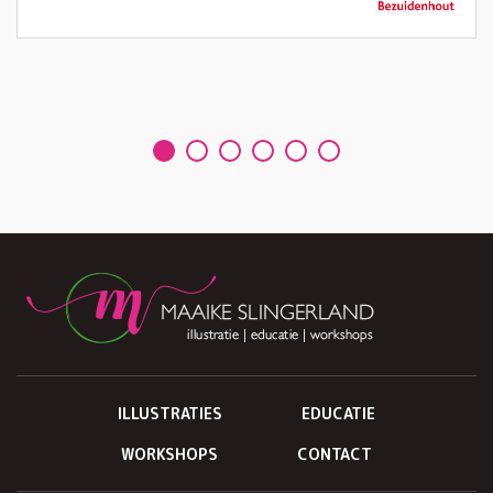
uitwasbaar.
Lachende gezichten
Het is een dankbare workshop die positief wordt
ontvangen en garant staat voor een lach op het gezicht
van alle deelnemers én begeleiders.
#eentegeneenzaamheid
#eenzaamheid
#alzheimer
#dementie
Duur workshop:
60 - 90 minuten
Locatie:
verzorgingsinstelling, instelling, ziekenhuis
Kosten:
op aanvraag
Doelgroep:
ouderen, ouderen op een PG afdeling
ILLUSTRATIES
EDUCATIE
Aantal deelnemers:
1 - 22 personen
WORKSHOPS
CONTACT